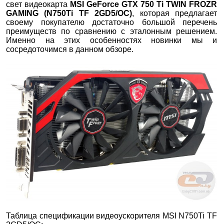
свет видеокарта
MSI
GeForce
GTX
750
Ti
TWIN
FROZR
GAMING
(
N
750
Ti
TF
2
GD
5/ОС)
, которая предлагает
своему покупателю достаточно большой перечень
преимуществ по сравнению с эталонным решением.
Именно на этих особенностях новинки мы и
сосредоточимся в данном обзоре.
Таблица спецификации видеоускорителя MSI N750Ti TF