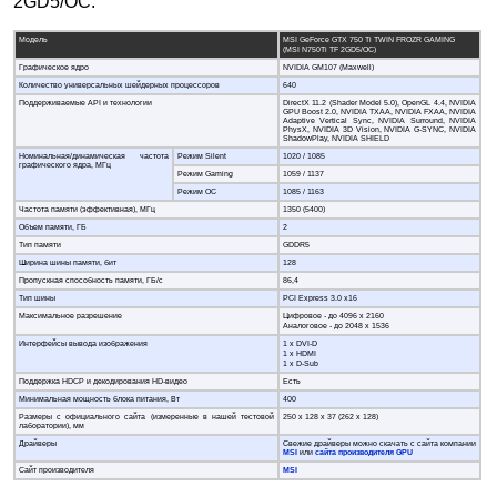
2GD5/ОС:
Модель
MSI GeForce GTX 750 Ti TWIN FROZR GAMING
(MSI N750Ti TF 2GD5/ОС)
Графическое ядро
NVIDIA GM107 (Maxwell)
Количество универсальных шейдерных процессоров
640
Поддерживаемые API и технологии
DirectX 11.2 (Shader Model 5.0), OpenGL 4.4, NVIDIA
GPU Boost 2.0, NVIDIA TXAA, NVIDIA FXAA, NVIDIA
Adaptive Vertical Sync, NVIDIA Surround, NVIDIA
PhysX, NVIDIA 3D Vision, NVIDIA G-SYNC, NVIDIA
ShadowPlay, NVIDIA SHIELD
Номинальная/динамическая частота
Режим Silent
1020 / 1085
графического ядра, МГц
Режим Gaming
1059 / 1137
Режим OC
1085 / 1163
Частота памяти (эффективная), МГц
1350 (5400)
Объем памяти, ГБ
2
Тип памяти
GDDR5
Ширина шины памяти, бит
128
Пропускная способность памяти, ГБ/с
86,4
Тип шины
PCI Express 3.0 x16
Максимальное разрешение
Цифровое - до 4096 x 2160
Аналоговое - до 2048 x 1536
Интерфейсы вывода изображения
1 x DVI-D
1 x HDMI
1 x D-Sub
Поддержка HDCP и декодирования HD-видео
Есть
Минимальная мощность блока питания, Вт
400
Размеры с официального сайта (измеренные в нашей тестовой
250 х 128 x 37 (262 x 128)
лаборатории), мм
Драйверы
Свежие драйверы можно скачать с сайта компании
MSI
или
сайта производителя GPU
Сайт производителя
MSI