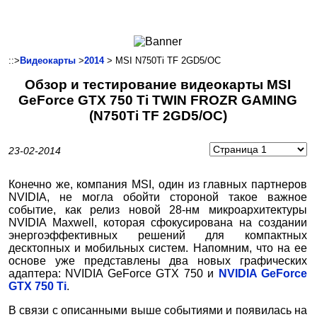
Ноутбуки и Планшеты
Смартфоны
Коммуникации
::>
Видеокарты
>
2014
> MSI N750Ti TF 2GD5/ОС
Периферия
Обзор и тестирование видеокарты MSI
Автоэлектроника
GeForce GTX 750 Ti TWIN FROZR GAMING
Программное обеспечение
(N750Ti TF 2GD5/ОС)
Игры
23-02-2014
Конечно же, компания MSI, один из главных партнеров
NVIDIA, не могла обойти стороной такое важное
событие, как релиз новой 28-нм микроархитектуры
NVIDIA Maxwell, которая сфокусирована на создании
энергоэффективных решений для компактных
десктопных и мобильных систем. Напомним, что на ее
основе уже представлены два новых графических
адаптера: NVIDIA GeForce GTX 750 и
NVIDIA GeForce
GTX 750 Ti
.
В связи с описанными выше событиями и появилась на