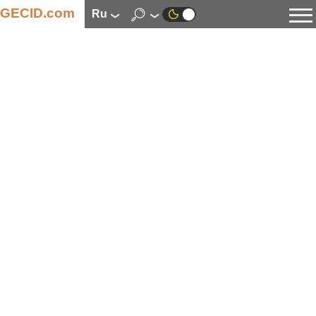
GECID.com
ru
Новости
Видео
Обзоры
Цифровая индустрия
Процессоры
Оперативная память
Материнские платы
Видеокарты
Системы охлаждения
Накопители
Корпуса
Источники питания
Мультимедиа
Цифровое фото и видео
Мониторы