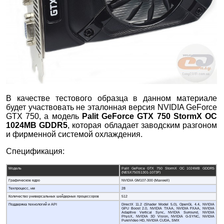
В качестве тестового образца в данном материале
будет участвовать не эталонная версия NVIDIA GeForce
GTX 750, а модель
Palit GeForce GTX 750 StormX OC
1024MB GDDR5
, которая обладает заводским разгоном
и фирменной системой охлаждения.
Спецификация:
Модель
Palit GeForce GTX 750 StormX OC 1024MB GDDR5
(NE5X750S1301-1073F)
Графическое ядро
NVIDIA GM107-300 (Maxwell)
Техпроцесс, нм
28
Количество универсальных шейдерных процессоров
512
Поддержка технологий и API
DirectX 11.2 (Shader Model 5.0), OpenGL 4.4, NVIDIA
GPU Boost 2.0, NVIDIA TXAA, NVIDIA FXAA, NVIDIA
Adaptive Vertical Sync, NVIDIA Surround, NVIDIA
PhysX, NVIDIA 3D Vision, NVIDIA G-SYNC, NVIDIA
PureVideo HD, NVIDIA CUDA, SMX