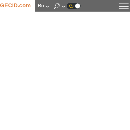
GECID.com
ru
Новости
Видео
Обзоры
Цифровая индустрия
Процессоры
Оперативная память
Материнские платы
Видеокарты
Системы охлаждения
Накопители
Корпуса
Источники питания
Мультимедиа
Цифровое фото и видео
Мониторы