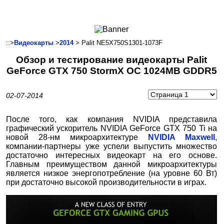
Ноутбуки и Планшеты
Смартфоны
Коммуникации
::>
Видеокарты
>
2014
> Palit NE5X750S1301-1073F
Периферия
Обзор и тестирование видеокарты Palit
Автоэлектроника
GeForce GTX 750 StormX OC 1024MB GDDR5
Программное обеспечение
Игры
02-07-2014
После того, как компания NVIDIA представила
графический ускоритель NVIDIA GeForce GTX 750 Ti на
новой 28-нм микроархитектуре
NVIDIA Maxwell
,
компании-партнеры уже успели выпустить множество
достаточно интересных видеокарт на его основе.
Главным преимуществом данной микроархитектуры
является низкое энергопотребление (на уровне 60 Вт)
при достаточно высокой производительности в играх.