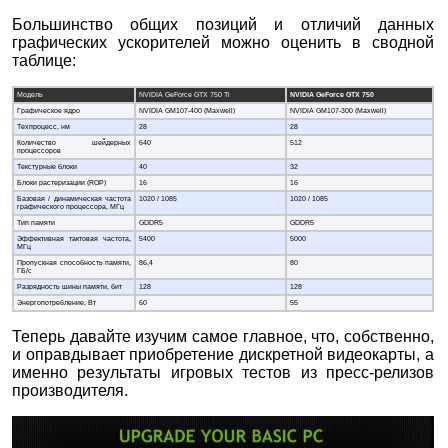
Большинство общих позиций и отличий данных
графических ускорителей можно оценить в сводной
таблице:
Модель
NVIDIA GeForce GTX 750 Ti
NVIDIA GeForce GTX 750
Графическое ядро
NVIDIA GM107-400 (Maxwell)
NVIDIA GM107-300 (Maxwell)
Техпроцесс, нм
28
28
Количество шейдерных
640
512
процессоров
Текстурные блоки
40
32
Блоки растеризации (ROP)
16
16
Базовая / динамическая частота
1020 / 1085
1020 / 1085
графического процессора, МГц
Тип памяти
GDDR5
GDDR5
Эффективная тактовая частота,
5400
5000
МГц
Пропускная способность памяти,
86,4
80
ГБ/с
Разрядность шины памяти, бит
128
128
Энергопотребление, Вт
60
55
Теперь давайте изучим самое главное, что, собственно,
и оправдывает приобретение дискретной видеокарты, а
именно результаты игровых тестов из пресс-релизов
производителя.