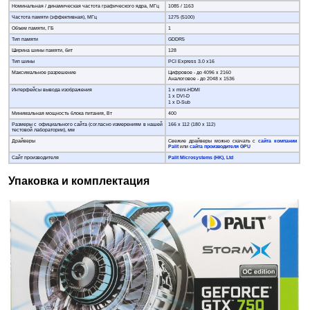
Номинальная / динамическая частота графического ядра, МГц
1085 / 1163
Частота памяти (эффективная), МГц
1275 (5100)
Объем памяти, ГБ
1
Тип памяти
GDDR5
Ширина шины памяти, бит
128
Тип шины
PCI Express 3.0 x16
Максимальное разрешение
Цифровое - до 4096 x 2160
Аналоговое - до 2048 x 1536
Интерфейсы вывода изображения
1 х mini-HDMI
1 х DVI-D
1 х D-Sub
Минимальная мощность блока питания, Вт
400
Размеры с официального сайта (согласно измерениям в нашей
166 х 112 (180 x 112)
тестовой лаборатории), мм
Драйверы
Свежие драйверы можно скачать с
сайта компании
Palit
или
сайта производителя GPU
Сайт производителя
Palit Microsystems (HK), Ltd
Упаковка и комплектация