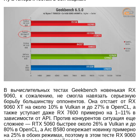
В вычислительных тестах Geekbench новенькая RX
9060, к сожалению, не смогла навязать серьезную
борьбу большинству оппонентов. Она отстает от RX
9060 XT на около 10% в Vulkan и до 27% в OpenCL, а
также уступает даже RX 7600 примерно на 1–11% в
зависимости от API. Против конкурентов ситуация еще
сложнее — RTX 5060 быстрее около 26% в Vulkan и до
80% в OpenCL, а Arc B580 опережает новинку примерно
на 25% в обоих режимах, поэтому в этом тесте RX 9060