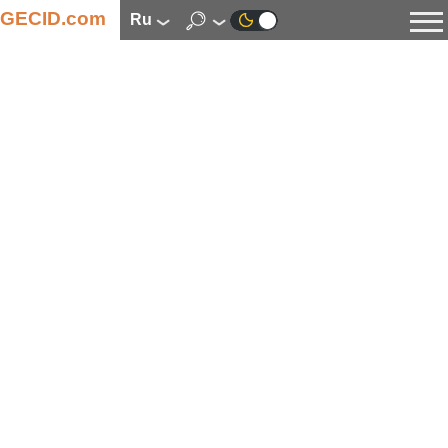
GECID.com
ru
Новости
Видео
Обзоры
Цифровая индустрия
Процессоры
Оперативная память
Материнские платы
Видеокарты
Системы охлаждения
Накопители
Корпуса
Источники питания
Мультимедиа
Цифровое фото и видео
Мониторы