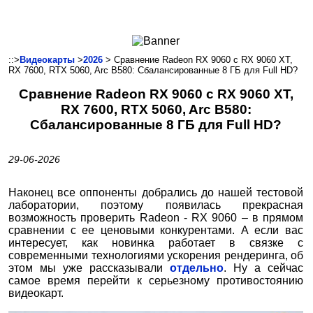
Ноутбуки и Планшеты
Смартфоны
Коммуникации
::>
Видеокарты
>
2026
> Сравнение Radeon RX 9060 с RX 9060 XT,
RX 7600, RTX 5060, Arc B580: Сбалансированные 8 ГБ для Full HD?
Периферия
Сравнение Radeon RX 9060 с RX 9060 XT,
Автоэлектроника
RX 7600, RTX 5060, Arc B580:
Программное обеспечение
Сбалансированные 8 ГБ для Full HD?
Игры
29-06-2026
Наконец все оппоненты добрались до нашей тестовой
лаборатории, поэтому появилась прекрасная
возможность проверить Radeon - RX 9060 – в прямом
сравнении с ее ценовыми конкурентами. А если вас
интересует, как новинка работает в связке с
современными технологиями ускорения рендеринга, об
этом мы уже рассказывали
отдельно
. Ну а сейчас
самое время перейти к серьезному противостоянию
видеокарт.