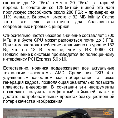
скорости до 18 Гбит/с вместо 20 Гбит/с в старшей
версии. В сочетании со 128-битной шиной это дает
пропускную способность около 288 ГБ/с – примерно на
11% меньше. Впрочем, вместе с 32 МБ Infinity Cache
этого все еще достаточно для большинства
современных игровых сценариев.
Относительно частот базовое значение составляет 1700
МГц, а в бусте GPU может разгоняться почти до 3 ГГц.
При этом энергопотребление ограничено на уровне 132
Вт, что на 18 Вт меньше, чем у RX 9060 XT.
Подключение к системе производится по полноценному
интерфейсу PCI Express 5.0 x16.
Естественно, новинка поддерживает все актуальные
технологии экосистемы AMD. Среди них FSR 4 с
улучшенным качеством масштабирования, а также
генерация кадров, позволяющая значительно повысить
плавность видеоряда. В сочетании эти инструменты
позволяют получить комфортный геймплей даже в
достаточно требовательных проектах без существенной
потери качества изображения.