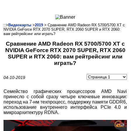
Ноутбуки и Планшеты
Смартфоны
Коммуникации
::>
Видеокарты
>
2019
> Сравнение AMD Radeon RX 5700/5700 XT с
NVIDIA GeForce RTX 2070 SUPER, RTX 2060 SUPER и RTX 2060:
Периферия
вам рейтрейсинг или играть?
Автоэлектроника
Сравнение AMD Radeon RX 5700/5700 XT с
Программное обеспечение
NVIDIA GeForce RTX 2070 SUPER, RTX 2060
Игры
SUPER и RTX 2060: вам рейтрейсинг или
играть?
04-10-2019
Семейство графических процессоров AMD Navi
принесло с собой сразу четыре ключевые инновации:
переход на 7-нм техпроцесс, поддержку памяти GDDR6,
использование внутреннего интерфейса PCIe 4.0 и
микроархитектуру RDNA.