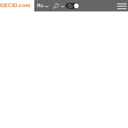
GECID.com
ru
Новости
Видео
Обзоры
Цифровая индустрия
Процессоры
Оперативная память
Материнские платы
Видеокарты
Системы охлаждения
Накопители
Корпуса
Источники питания
Мультимедиа
Цифровое фото и видео
Мониторы