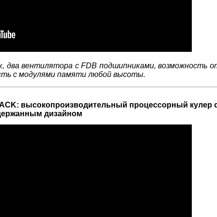
к, два вентилятора с FDB подшипниками, возможность о
сть с модулями памяти любой высоты.
0 BLACK: высокопроизводительный процессорный кулер 
держанным дизайном