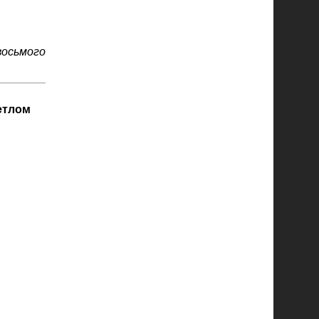
осьмого
етлом