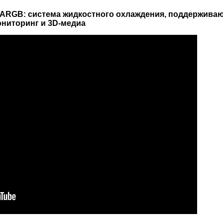
UB ARGB: система жидкостного охлаждения, поддержива
ниторинг и 3D-медиа