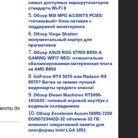
самых доступных маршрутизаторов
стандарта Wi-Fi 6
Обзор MSI MPG Ai1300TS PCIE5:
«титановый» блок питания с
поддержкой мониторинга
Обзор Vinga Shatter:
монументальный корпус для
прагматиков
Обзор ASUS ROG STRIX B850-A
GAMING WIFI7 NEO: относительно
сбалансированная материнская плата
на AMD B850
GeForce RTX 5070 или Radeon RX
9070? Битва за звание лучшей
видеокарты среднего класса!
Обзор Dream Machines RT5090-
16UA32: топовый игровой ноутбук с
водяным охлаждением
вести до
Обзор Exceleram Aurum DDR5-7200
EGI50723442D-32 объемом 32 ГБ:
комплект оперативной памяти для
платформы Intel LGA 1851