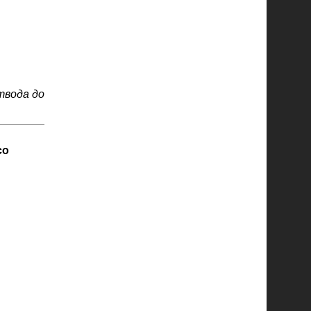
твода до
со