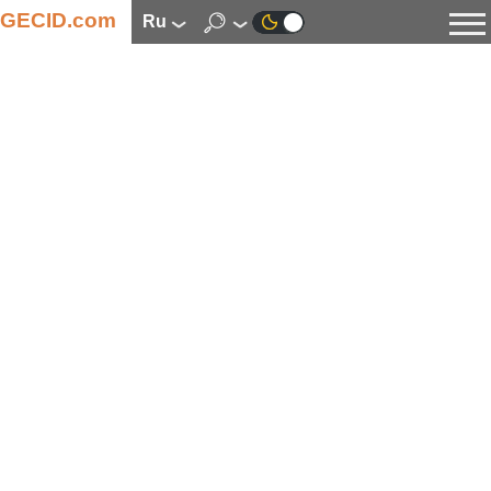
GECID.com
ru
Новости
Видео
Обзоры
Цифровая индустрия
Процессоры
Оперативная память
Материнские платы
Видеокарты
Системы охлаждения
Накопители
Корпуса
Источники питания
Мультимедиа
Цифровое фото и видео
Мониторы