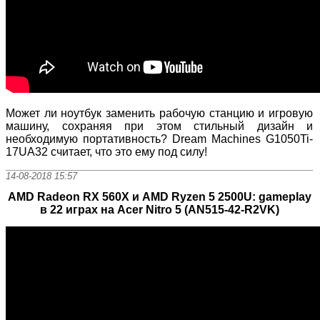
Может ли ноутбук заменить рабочую станцию и игровую
машину, сохраняя при этом стильный дизайн и
необходимую портативность? Dream Machines G1050Ti-
17UA32 считает, что это ему под силу!
14-08-2018 15:57
AMD Radeon RX 560X и AMD Ryzen 5 2500U: gameplay
в 22 играх на Acer Nitro 5 (AN515-42-R2VK)