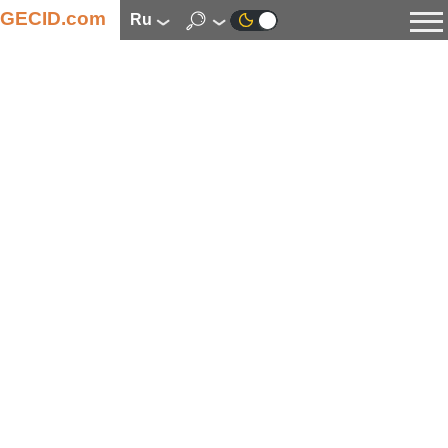
GECID.com
ru
Новости
Видео
Обзоры
Цифровая индустрия
Процессоры
Оперативная память
Материнские платы
Видеокарты
Системы охлаждения
Накопители
Корпуса
Источники питания
Мультимедиа
Цифровое фото и видео
Мониторы