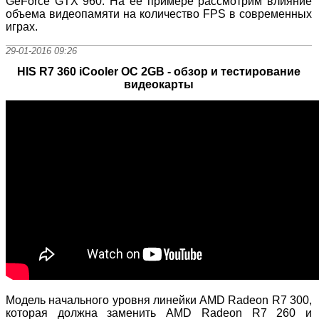
GeForce GTX 960. На ее примере рассмотрим влияние
объема видеопамяти на количество FPS в современных
играх.
29-01-2016 09:26
HIS R7 360 iCooler OC 2GB - обзор и тестирование
видеокарты
Модель начального уровня линейки AMD Radeon R7 300,
которая должна заменить AMD Radeon R7 260 и