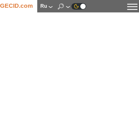
GECID.com
ru
Новости
Видео
Обзоры
Цифровая индустрия
Процессоры
Оперативная память
Материнские платы
Видеокарты
Системы охлаждения
Накопители
Корпуса
Источники питания
Мультимедиа
Цифровое фото и видео
Мониторы