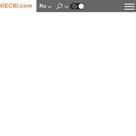
GECID.com
ru
Новости
Видео
Обзоры
Цифровая индустрия
Процессоры
Оперативная память
Материнские платы
Видеокарты
Системы охлаждения
Накопители
Корпуса
Источники питания
Мультимедиа
Цифровое фото и видео
Мониторы