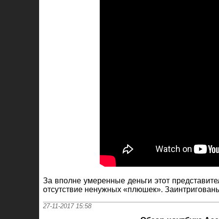
За вполне умеренные деньги этот представите
отсутствие ненужных «плюшек». Заинтригован
27-11-2017 15:58