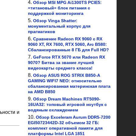
Обзор MSI MPG Ai1300TS PCIE5:
«титановый» блок питания с
поддержкой мониторинга
Обзор Vinga Shatter:
монументальный корпус для
прагматиков
Сравнение Radeon RX 9060 с RX
9060 XT, RX 7600, RTX 5060, Arc B580:
Сбалансированные 8 ГБ для Full HD?
GeForce RTX 5070 или Radeon RX
9070? Битва за звание лучшей
видеокарты среднего класса!
Обзор ASUS ROG STRIX B850-A
GAMING WIFI7 NEO: относительно
сбалансированная материнская плата
на AMD B850
Обзор Dream Machines RT5090-
16UA32: топовый игровой ноутбук с
водяным охлаждением
ьности и
Обзор Exceleram Aurum DDR5-7200
EGI50723442D-32 объемом 32 ГБ:
комплект оперативной памяти для
платформы Intel LGA 1851