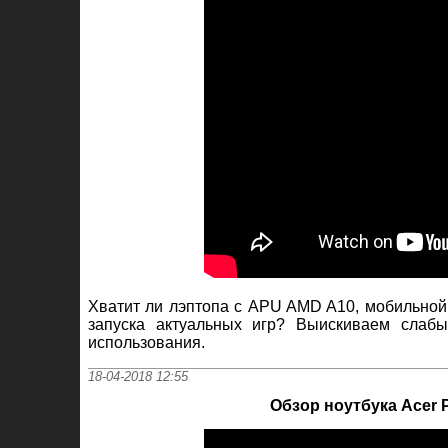
Хватит ли лэптопа с APU AMD A10, мобильной
запуска актуальных игр? Выискиваем слаб
использования.
18-04-2018 12:55
Обзор ноутбука Acer P