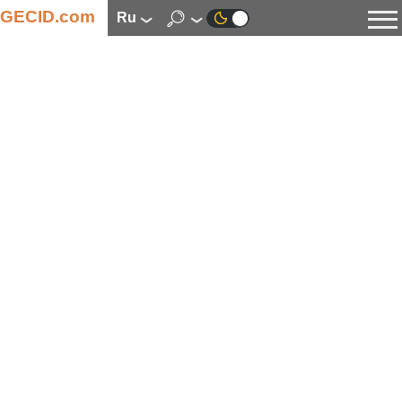
GECID.com
ru
Новости
Видео
Обзоры
Цифровая индустрия
Процессоры
Оперативная память
Материнские платы
Видеокарты
Системы охлаждения
Накопители
Корпуса
Источники питания
Мультимедиа
Цифровое фото и видео
Мониторы