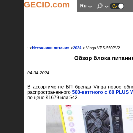
GECID.com
ru
::>
Источники питания
>
2024
> Vinga VPS-550PV2
Обзор блока питани
04-04-2024
В ассортименте БП бренда Vinga новое об
распространенного
500-ваттного с 80 PLUS W
по цене ₴1679 или $42.