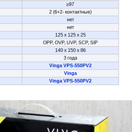
≥97
2 (6+2- контактные)
нет
нет
125 х 125 х 25
OPP, OVP, UVP, SCP, SIP
140 х 150 х 86
3 года
Vinga VPS-550PV2
Vinga
Vinga VPS-550PV2