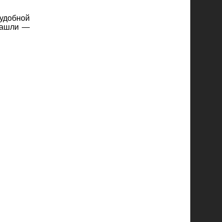
 удобной
 нашли —