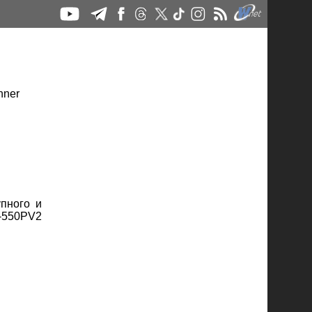
пного и
S-550PV2