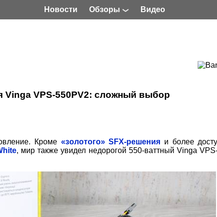
Новости
Обзоры
Видео
я Vinga VPS-550PV2: сложный выбор
новление. Кроме
«золотого» SFX-решения
и более досту
hite
, мир также увидел недорогой 550-ваттный Vinga VP