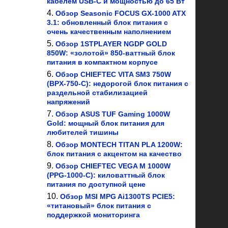
кабелем USB-C и мощностью до 65 Вт
Обзор Seasonic FOCUS GX-1000 ATX
3.1: обновленный блок питания с
очень качественным наполнением
Обзор 1STPLAYER NGDP GOLD
850W: «золотой» 850-ваттный блок
питания в компактном корпусе
Обзор CHIEFTEC VITA SM3 750W
(BPX-750-C): недорогой блок питания с
раздельной стабилизацией
напряжений
Обзор ASUS TUF Gaming 1000W
Gold: мощный блок питания для
любителей тишины
Обзор MONTECH TITAN PLA 1200W:
блок питания с акцентом на качество
Обзор CHIEFTEC VEGA M 1000W
(PPG-1000-C): киловаттный блок
питания по доступной цене
Обзор MSI MPG Ai1300TS PCIE5:
«титановый» блок питания с
поддержкой мониторинга