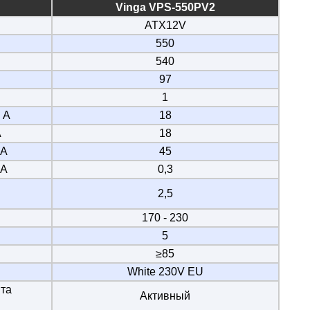
Vinga VPS-550PV2
ATX12V
550
540
97
1
 А
18
А
18
 А
45
 А
0,3
2,5
170 - 230
5
≥85
White 230V EU
та
Активный