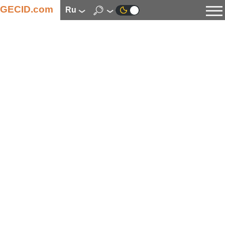
GECID.com
ru
Новости
Видео
Обзоры
Цифровая индустрия
Процессоры
Оперативная память
Материнские платы
Видеокарты
Системы охлаждения
Накопители
Корпуса
Источники питания
Мультимедиа
Цифровое фото и видео
Мониторы