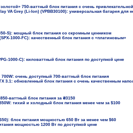
«золотой» 750-ваттный блок питания с очень привлекательно
ay VA Grey (Li-Ion) (VPBB30100): универсальная батарея для 
850-S): мощный блок питания со скромным ценником
SPX-1000-FC): качественный блок питания с «платиновым»
PG-1000-C): киловаттный блок питания по доступной цене
o 700W: очень доступный 700-ваттный блок питания
TX 3.1: обновленный блок питания с очень качественным нап
850-ваттный блок питания за ₴3150
 850W: тихий и холодный блок питания менее чем за $100
650): блок питания мощностью 650 Вт за менее чем $60
итания мощностью 1200 Вт по доступной цене