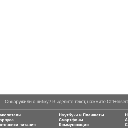
Обнаружили ошибку? Выделите текст, нажмите Ctrl+Insert
акопители
Ноутбуки и Планшеты
Н
орпуса
Смартфоны
A
сточники питания
Коммуникации
C