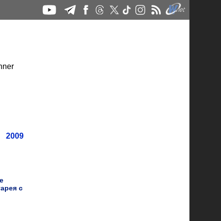
2009
е
арея с