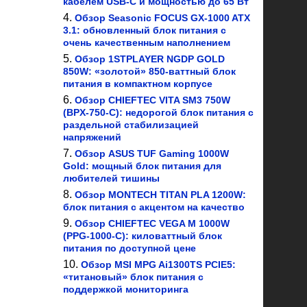
кабелем USB-C и мощностью до 65 Вт
Обзор Seasonic FOCUS GX-1000 ATX
3.1: обновленный блок питания с
очень качественным наполнением
Обзор 1STPLAYER NGDP GOLD
850W: «золотой» 850-ваттный блок
питания в компактном корпусе
Обзор CHIEFTEC VITA SM3 750W
(BPX-750-C): недорогой блок питания с
раздельной стабилизацией
напряжений
Обзор ASUS TUF Gaming 1000W
Gold: мощный блок питания для
любителей тишины
Обзор MONTECH TITAN PLA 1200W:
блок питания с акцентом на качество
Обзор CHIEFTEC VEGA M 1000W
(PPG-1000-C): киловаттный блок
питания по доступной цене
Обзор MSI MPG Ai1300TS PCIE5:
«титановый» блок питания с
поддержкой мониторинга